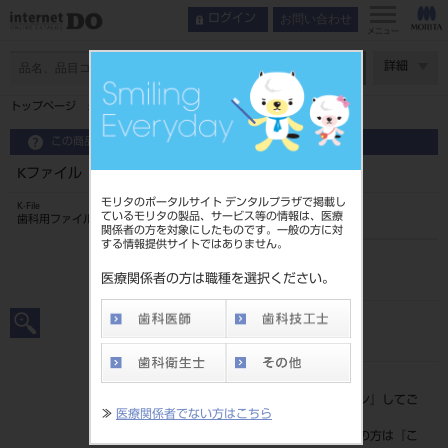
お問い合わせ
ログイン
メニュー
ページ数
詳細
トップページ
Kファイル 28mm 6入 ＃08
この商品に関するお問い合わせ
Kファイル 28mm 6入 ＃08
モリタのポータルサイト デンタルプラザで掲載し
K-File
ているモリタの製品、サービス等の情報は、医療
歯科用ファイル
関係者の方を対象にしたものです。一般の方に対
する情報提供サイトではありません。
品目コード
20239005808
医療関係者の方は職種を選択ください。
JAN/EANコード
4546951502133
標準価格
価格の確認は『
ログイン
』してご
≫
医療関係者でない方はこちら
覧ください。
ネット会員登録がまだの方は『
こ