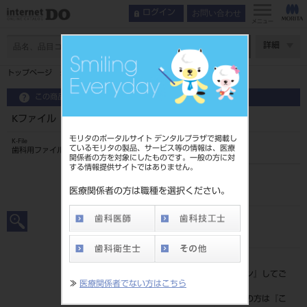
お問い合わせ
ログイン
メニュー
ページ数
詳細
トップページ
Kファイル 28mm 6入 ＃45
この商品に関するお問い合わせ
Kファイル 28mm 6入 ＃45
モリタのポータルサイト デンタルプラザで掲載し
K-File
ているモリタの製品、サービス等の情報は、医療
歯科用ファイル
関係者の方を対象にしたものです。一般の方に対
する情報提供サイトではありません。
品目コード
20239005845
医療関係者の方は職種を選択ください。
JAN/EANコード
4546951502218
標準価格
価格の確認は『
ログイン
』してご
≫
医療関係者でない方はこちら
覧ください。
ネット会員登録がまだの方は『
こ