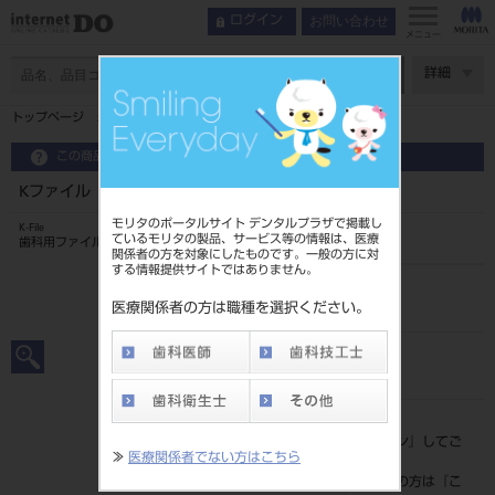
お問い合わせ
ログイン
メニュー
ページ数
詳細
トップページ
Kファイル 25mm 6入 ＃120
この商品に関するお問い合わせ
Kファイル 25mm 6入 ＃120
モリタのポータルサイト デンタルプラザで掲載し
K-File
ているモリタの製品、サービス等の情報は、医療
歯科用ファイル
関係者の方を対象にしたものです。一般の方に対
する情報提供サイトではありません。
品目コード
202390061120
医療関係者の方は職種を選択ください。
JAN/EANコード
4546951502072
標準価格
価格の確認は『
ログイン
』してご
≫
医療関係者でない方はこちら
覧ください。
ネット会員登録がまだの方は『
こ