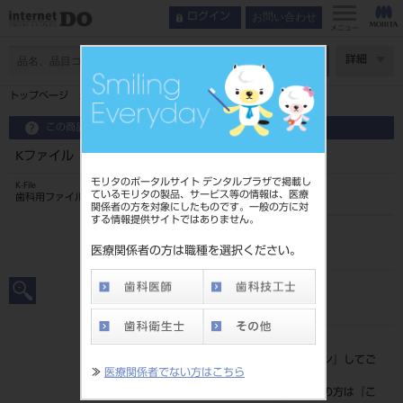
お問い合わせ
ログイン
メニュー
ページ数
詳細
トップページ
Kファイル 28mm 6入 ＃120
この商品に関するお問い合わせ
Kファイル 28mm 6入 ＃120
モリタのポータルサイト デンタルプラザで掲載し
K-File
ているモリタの製品、サービス等の情報は、医療
歯科用ファイル
関係者の方を対象にしたものです。一般の方に対
する情報提供サイトではありません。
品目コード
202390062120
医療関係者の方は職種を選択ください。
JAN/EANコード
4546951502317
標準価格
価格の確認は『
ログイン
』してご
≫
医療関係者でない方はこちら
覧ください。
ネット会員登録がまだの方は『
こ