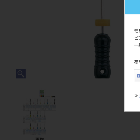
モ
ビ
一
あ
≫