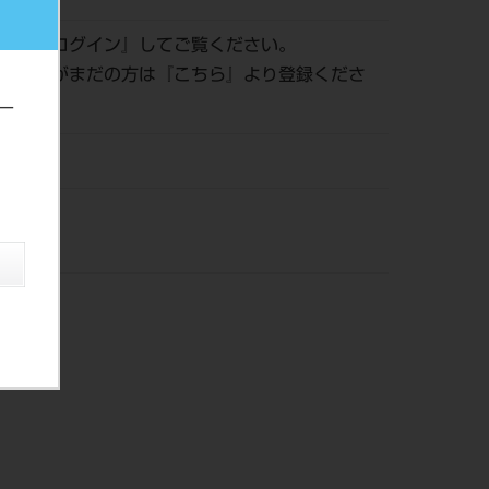
認は『
ログイン
』してご覧ください。
員登録がまだの方は『
こちら
』より登録くださ
ー
株）