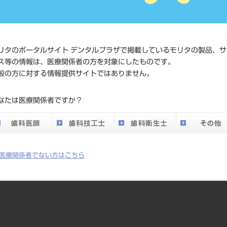
価格の確
標準価格
ネット会
い。
リタのポータルサイト デンタルプラザで掲載しているモリタの製品、サ
ス等の情報は、医療関係者の方を対象にしたものです。
メーカー
マニー（
般の方に対する情報提供サイトではありません。
DO vol.26 掲載ペー
なたは医療関係者ですか？
752
ジ
医療関係者でない方はこちら