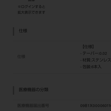
画像
※ログインすると
拡大表示できます
仕様
【仕様】
- テーパー:0.02
仕様
- 材質:ステンレ
- 包装:6本入
医療機器の分類
医療機器届出番号
09B1X00006011