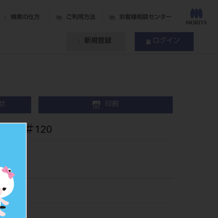
検索の仕方
ご利用方法
お客様相談センター
新規登録
ログイン
せ
印刷
入 ＃120
63120
502553