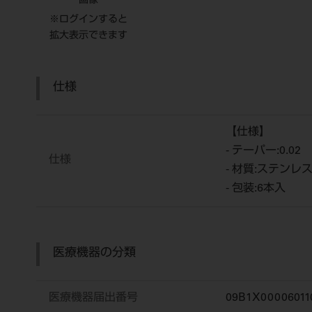
画像
※ログインすると
拡大表示できます
仕様
【仕様】
- テーパー:0.02
仕様
- 材質:ステンレ
- 包装:6本入
医療機器の分類
医療機器届出番号
09B1X00006011