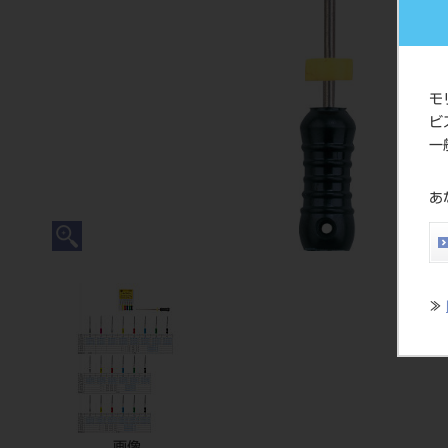
モ
ビ
一
あ
≫