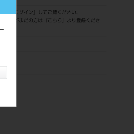
認は『
ログイン
』してご覧ください。
員登録がまだの方は『
こちら
』より登録くださ
ー
株）