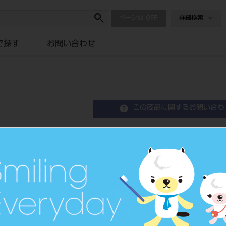
ページ数
詳細検索
で探す
お問い合わせ
この商品に関するお問い合わ
Hファイル 21mm 6
Hedstroem-File
歯科用ファイル
品目コード
2023900
JAN/EANコード
4546951