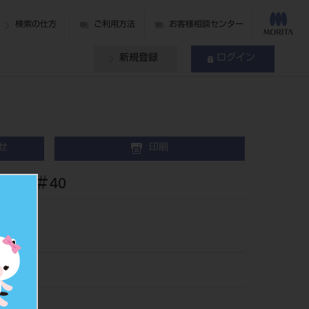
検索の仕方
ご利用方法
お客様相談センター
新規登録
ログイン
せ
印刷
入 ＃40
6440
502881