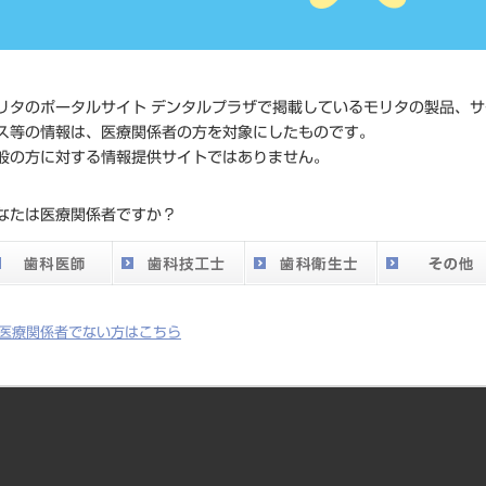
価格の確
標準価格
ネット会
い。
リタのポータルサイト デンタルプラザで掲載しているモリタの製品、サ
ス等の情報は、医療関係者の方を対象にしたものです。
メーカー
マニー（
般の方に対する情報提供サイトではありません。
DO vol.26 掲載ペー
なたは医療関係者ですか？
753
ジ
医療関係者でない方はこちら