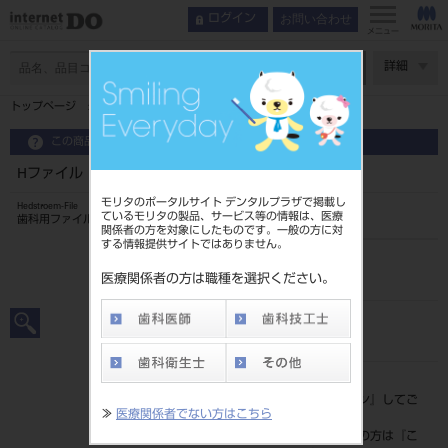
お問い合わせ
ログイン
メニュー
ページ数
詳細
トップページ
Hファイル 25mm 6入 ＃50
この商品に関するお問い合わせ
Hファイル 25mm 6入 ＃50
モリタのポータルサイト デンタルプラザで掲載し
Hedstroem-File
ているモリタの製品、サービス等の情報は、医療
歯科用ファイル
関係者の方を対象にしたものです。一般の方に対
する情報提供サイトではありません。
品目コード
20239006950
医療関係者の方は職種を選択ください。
JAN/EANコード
4546951503130
標準価格
価格の確認は『
ログイン
』してご
≫
医療関係者でない方はこちら
覧ください。
ネット会員登録がまだの方は『
こ