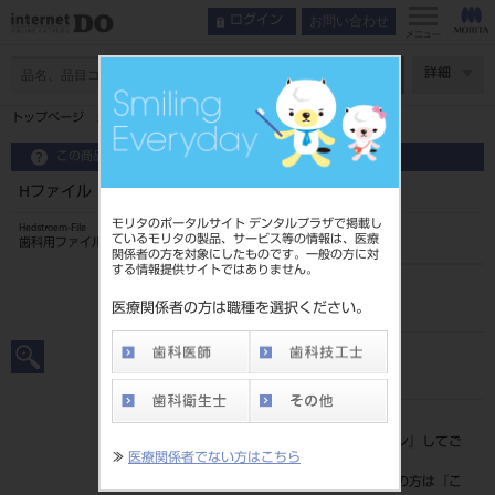
お問い合わせ
ログイン
メニュー
ページ数
詳細
トップページ
Hファイル 28mm 6入 ＃70
この商品に関するお問い合わせ
Hファイル 28mm 6入 ＃70
モリタのポータルサイト デンタルプラザで掲載し
Hedstroem-File
ているモリタの製品、サービス等の情報は、医療
歯科用ファイル
関係者の方を対象にしたものです。一般の方に対
する情報提供サイトではありません。
品目コード
20239007070
医療関係者の方は職種を選択ください。
JAN/EANコード
4546951503369
標準価格
価格の確認は『
ログイン
』してご
≫
医療関係者でない方はこちら
覧ください。
ネット会員登録がまだの方は『
こ