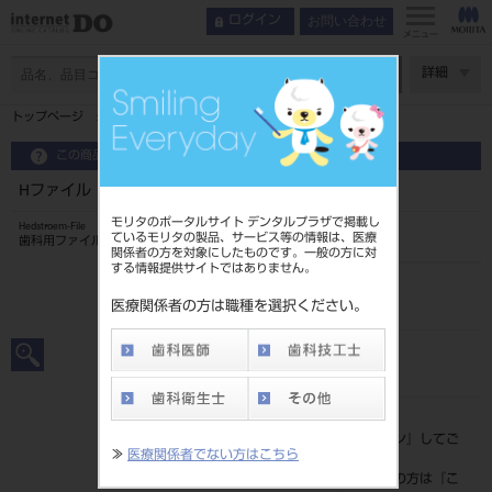
お問い合わせ
ログイン
メニュー
ページ数
詳細
トップページ
Hファイル 21mm 6入 ＃100
この商品に関するお問い合わせ
Hファイル 21mm 6入 ＃100
モリタのポータルサイト デンタルプラザで掲載し
Hedstroem-File
ているモリタの製品、サービス等の情報は、医療
歯科用ファイル
関係者の方を対象にしたものです。一般の方に対
する情報提供サイトではありません。
品目コード
202390072100
医療関係者の方は職種を選択ください。
JAN/EANコード
4546951502973
標準価格
価格の確認は『
ログイン
』してご
≫
医療関係者でない方はこちら
覧ください。
ネット会員登録がまだの方は『
こ