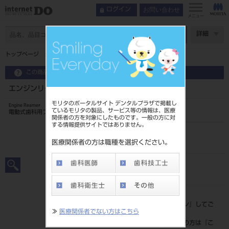
お問い合わせ
ログイン
メニュー
ページ数
詳細
トップページ
エンジンリーマ 21mm 6入 ＃15～40
この商品に関するお問い合わせ
エンジンリーマ 21mm 6入 ＃15～40
モリタのポータルサイト デンタルプラザで掲載し
Engine Reamer
ているモリタの製品、サービス等の情報は、医療
電動式歯科用ファイル
関係者の方を対象にしたものです。一般の方に対
する情報提供サイトではありません。
品目コード
20239008015-40
医療関係者の方は職種を選択ください。
JAN/EANコード
4546951513689
標準価格
価格の確認は『
ログイン
』してご
≫
医療関係者でない方はこちら
覧ください。
ネット会員登録がまだの方は『
こ