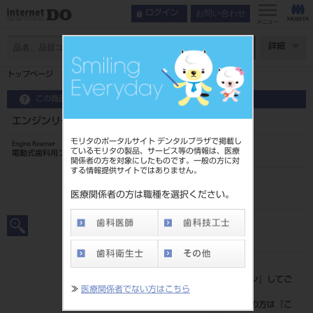
お問い合わせ
ログイン
メニュー
ページ数
詳細
トップページ
エンジンリーマ 21mm 6入 ＃35
この商品に関するお問い合わせ
エンジンリーマ 21mm 6入 ＃35
モリタのポータルサイト デンタルプラザで掲載し
Engine Reamer
ているモリタの製品、サービス等の情報は、医療
電動式歯科用ファイル
関係者の方を対象にしたものです。一般の方に対
する情報提供サイトではありません。
品目コード
20239008035
医療関係者の方は職種を選択ください。
JAN/EANコード
4546951513610
標準価格
価格の確認は『
ログイン
』してご
≫
医療関係者でない方はこちら
覧ください。
ネット会員登録がまだの方は『
こ