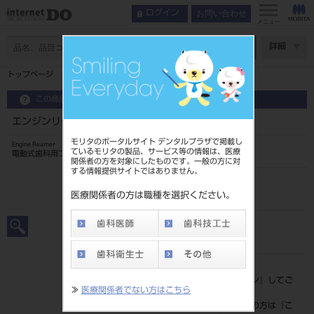
お問い合わせ
ログイン
メニュー
ページ数
詳細
トップページ
エンジンリーマ 25mm 6入 ＃35
この商品に関するお問い合わせ
エンジンリーマ 25mm 6入 ＃35
モリタのポータルサイト デンタルプラザで掲載し
Engine Reamer
ているモリタの製品、サービス等の情報は、医療
電動式歯科用ファイル
関係者の方を対象にしたものです。一般の方に対
する情報提供サイトではありません。
品目コード
20239008135
医療関係者の方は職種を選択ください。
JAN/EANコード
4546951513757
標準価格
価格の確認は『
ログイン
』してご
≫
医療関係者でない方はこちら
覧ください。
ネット会員登録がまだの方は『
こ