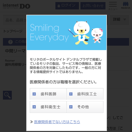
お問い合わせ
ログイン
メニュー
ページ数
詳細
トップページ
中間リーマ 21mm 6入 ＃27
この商品に関するお問い合わせ
中間リーマ 21mm 6入 ＃27
モリタのポータルサイト デンタルプラザで掲載し
Reamer
ているモリタの製品、サービス等の情報は、医療
歯科用根管リーマ
関係者の方を対象にしたものです。一般の方に対
する情報提供サイトではありません。
品目コード
20239009027
医療関係者の方は職種を選択ください。
JAN/EANコード
4546951501464
標準価格
価格の確認は『
ログイン
』してご
≫
医療関係者でない方はこちら
覧ください。
ネット会員登録がまだの方は『
こ