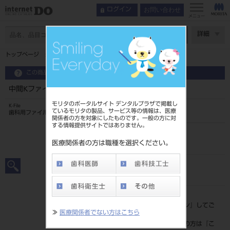
お問い合わせ
ログイン
メニュー
ページ数
詳細
トップページ
中間Kファイル 25mm 6入 ＃37
この商品に関するお問い合わせ
中間Kファイル 25mm 6入 ＃37
モリタのポータルサイト デンタルプラザで掲載し
K-File
ているモリタの製品、サービス等の情報は、医療
歯科用ファイル
関係者の方を対象にしたものです。一般の方に対
する情報提供サイトではありません。
品目コード
20239009337
医療関係者の方は職種を選択ください。
JAN/EANコード
4546951502720
標準価格
価格の確認は『
ログイン
』してご
≫
医療関係者でない方はこちら
覧ください。
ネット会員登録がまだの方は『
こ