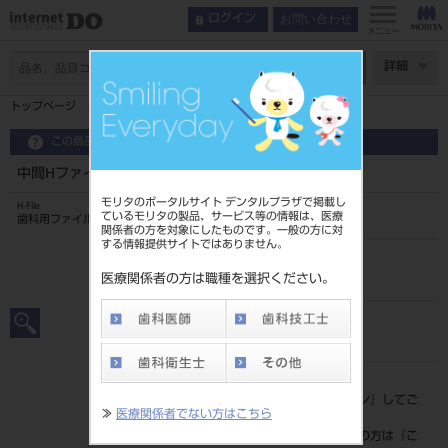
お問い合わせ
ログイン
メニュー
ページ数
詳細
トップページ
中間Hファイル 25mm 6入 ＃17
この商品に関するお問い合わせ
中間Hファイル 25mm 6入 ＃17
モリタのポータルサイト デンタルプラザで掲載し
H-File
ているモリタの製品、サービス等の情報は、医療
歯科用ファイル
関係者の方を対象にしたものです。一般の方に対
する情報提供サイトではありません。
品目コード
20239009517
医療関係者の方は職種を選択ください。
JAN/EANコード
4546951503789
標準価格
価格の確認は『
ログイン
』してご
≫
医療関係者でない方はこちら
覧ください。
ネット会員登録がまだの方は『
こ