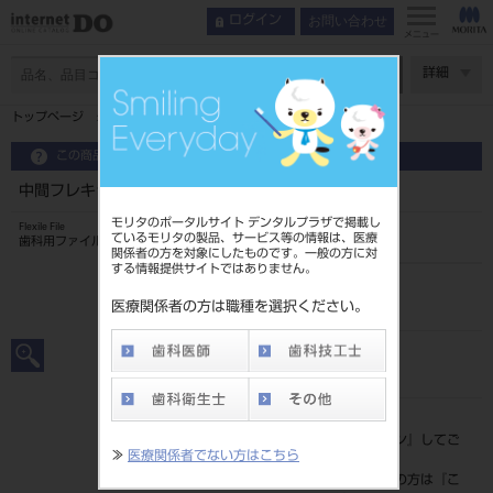
お問い合わせ
ログイン
メニュー
ページ数
詳細
トップページ
中間フレキシルファイル 21mm 6入 ＃32
この商品に関するお問い合わせ
中間フレキシルファイル 21mm 6入 ＃32
モリタのポータルサイト デンタルプラザで掲載し
Flexile File
ているモリタの製品、サービス等の情報は、医療
歯科用ファイル
関係者の方を対象にしたものです。一般の方に対
する情報提供サイトではありません。
品目コード
20239009632
医療関係者の方は職種を選択ください。
JAN/EANコード
4546951504045
標準価格
価格の確認は『
ログイン
』してご
≫
医療関係者でない方はこちら
覧ください。
ネット会員登録がまだの方は『
こ