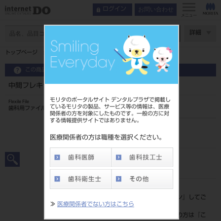
お問い合わせ
ログイン
メニュー
ページ数
詳細
トップページ
中間フレキシルファイル 21mm 6入 ＃37
この商品に関するお問い合わせ
中間フレキシルファイル 21mm 6入 ＃37
モリタのポータルサイト デンタルプラザで掲載し
Flexile File
ているモリタの製品、サービス等の情報は、医療
歯科用ファイル
関係者の方を対象にしたものです。一般の方に対
する情報提供サイトではありません。
品目コード
20239009637
医療関係者の方は職種を選択ください。
JAN/EANコード
4546951504052
標準価格
価格の確認は『
ログイン
』してご
≫
医療関係者でない方はこちら
覧ください。
ネット会員登録がまだの方は『
こ