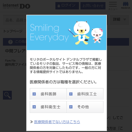
お問い合わせ
ログイン
メニュー
ページ数
詳細
トップページ
中間フレアー ファイル 21mm6入 ＃32
この商品に関するお問い合わせ
中間フレアー ファイル 21mm6入 ＃32
モリタのポータルサイト デンタルプラザで掲載し
Flare File
ているモリタの製品、サービス等の情報は、医療
歯科用ファイル
関係者の方を対象にしたものです。一般の方に対
する情報提供サイトではありません。
品目コード
20239009832
医療関係者の方は職種を選択ください。
JAN/EANコード
4546951504380
標準価格
価格の確認は『
ログイン
』してご
≫
医療関係者でない方はこちら
覧ください。
ネット会員登録がまだの方は『
こ