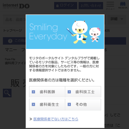
お問い合わせ
ログイン
メニュー
ページ数
詳細
トップページ
マニー フレアーファイルNiTi 25mm 6本入 #25
この商品に関するお問い合わせ
マニー フレアーファイルNiTi 25mm 6本入 #25
モリタのポータルサイト デンタルプラザで掲載し
Flare File
ているモリタの製品、サービス等の情報は、医療
歯科用ファイル
関係者の方を対象にしたものです。一般の方に対
する情報提供サイトではありません。
品目コード
20239011725
医療関係者の方は職種を選択ください。
JAN/EANコード
4546951524340
標準価格
価格の確認は『
ログイン
』してご
≫
医療関係者でない方はこちら
覧ください。
ネット会員登録がまだの方は『
こ