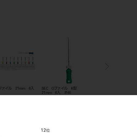
ファイル 21mm 6入
SEC Oファイル K型
フレアーファイル 21
21mm 6入 ＃45
＃25
12
1
位
位