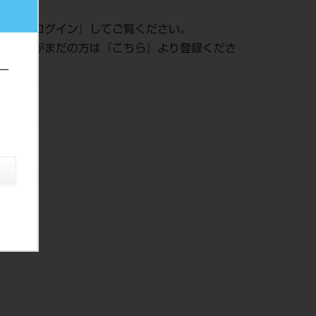
認は『
ログイン
』してご覧ください。
員登録がまだの方は『
こちら
』より登録くださ
ー
株）