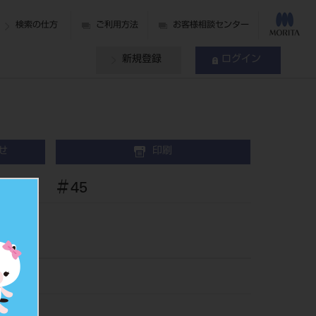
検索の仕方
ご利用方法
お客様相談センター
新規登録
ログイン
せ
印刷
 6入 ＃45
2545
504182