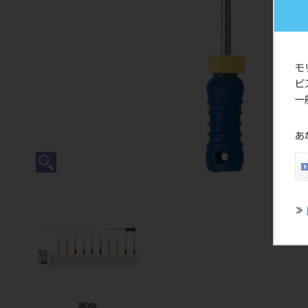
モ
ビ
一
あ
≫