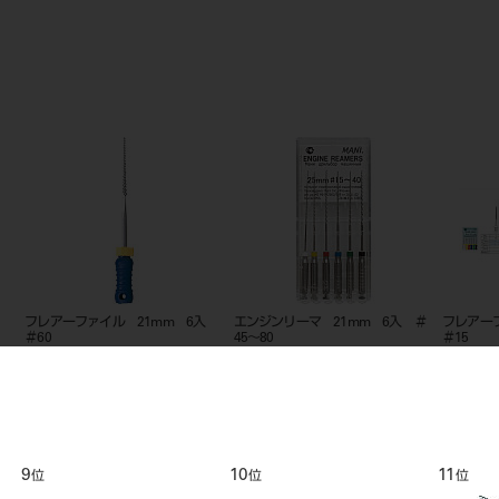
フレアーファイル 21mm 6入
エンジンリーマ 21mm 6入 ＃
フレアー
＃60
45～80
＃15
9
10
11
位
位
位