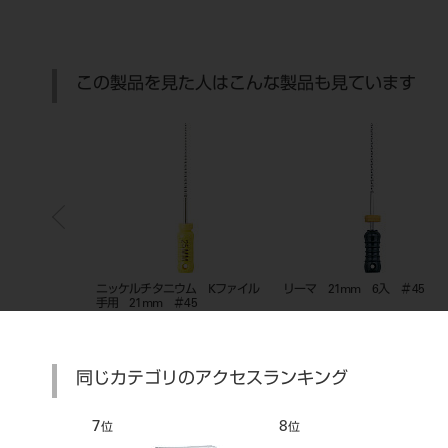
この製品を見た人はこんな製品も見ています
 21mm 6入
ニッケルチタニウム Kファイル
リーマ 21mm 6入 ＃45
手用 21mm ＃45
同じカテゴリのアクセスランキング
7
8
位
位