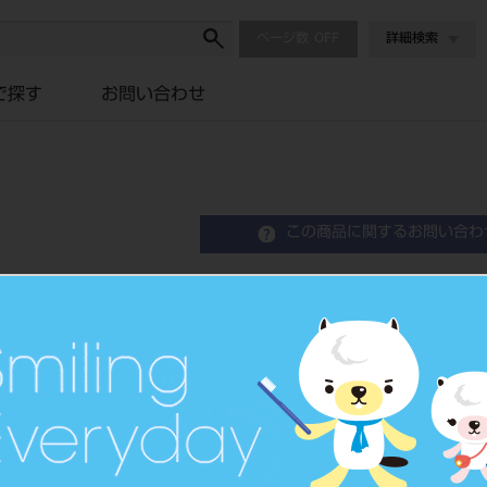
ページ数
詳細検索
で探す
お問い合わせ
この商品に関するお問い合わ
フレアーファイル 21mm
Flare File
歯科用ファイル
品目コード
2023901
JAN/EANコード
4546951