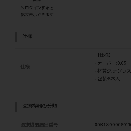
画像
※ログインすると
拡大表示できます
仕様
【仕様】
- テーパー:0.05
仕様
- 材質:ステンレ
- 包装:6本入
医療機器の分類
医療機器届出番号
09B1X00006011