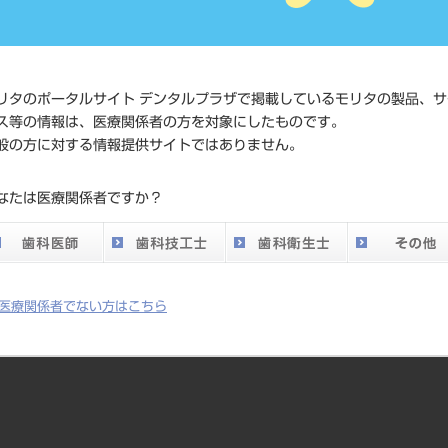
価格の確
標準価格
ネット会
い。
リタのポータルサイト デンタルプラザで掲載しているモリタの製品、サ
ス等の情報は、医療関係者の方を対象にしたものです。
メーカー
マニー（
般の方に対する情報提供サイトではありません。
DO vol.26 掲載ペー
なたは医療関係者ですか？
758
ジ
医療関係者でない方はこちら