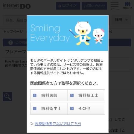
お問い合わせ
ログイン
メニュー
ページ数
詳細
トップページ
フレアーフィンガースプレッダー 25mm 6入 ＃40
この商品に関するお問い合わせ
フレアーフィンガースプレッダー 25mm 6入 ＃40
モリタのポータルサイト デンタルプラザで掲載し
Flare Finger Spreader
ているモリタの製品、サービス等の情報は、医療
歯科用根管スプレッダー
関係者の方を対象にしたものです。一般の方に対
する情報提供サイトではありません。
品目コード
20239012940
医療関係者の方は職種を選択ください。
JAN/EANコード
4546951505967
標準価格
価格の確認は『
ログイン
』してご
≫
医療関係者でない方はこちら
覧ください。
ネット会員登録がまだの方は『
こ