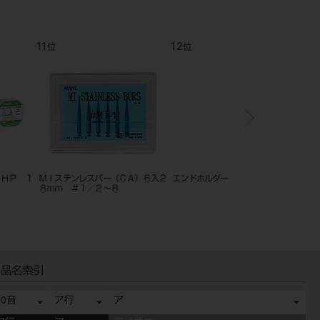
12
1
位
位
ンレスバー（ＣＡ）６入２
エンドホルダー
超音波用エンドファイル
＃１／２～８
品名索引
50音
ア行
ア