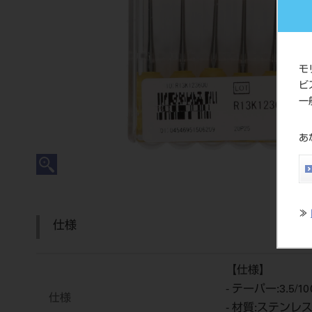
モ
ビ
一
あ
≫
仕様
【仕様】
- テーパー:3.5/10
仕様
- 材質:ステンレ