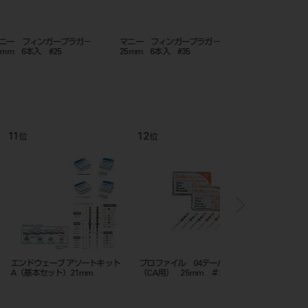
フィンガープラガ－
マニー フィンガープラガ－
マニー フィンガープ
6本入 #25
25mm 6本入 #35
25mm 6本入 #15－4
12
1
位
位
ェーブ アソートキット
プロファイル 04テーパー
超音波用エンドファイル
ット）21mm
（CA用） 25mm ＃2～7