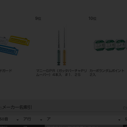
9
10
11
位
位
位
マニーＧＰＲ（ガッタパーチャＰリ
カーボランダムポイント ＨＰ １
ＭＩステ
ムーバー）４本入 ＃１．２Ｓ
２入
８ｍｍ 
メーカー名索引
50音
ア行
ア