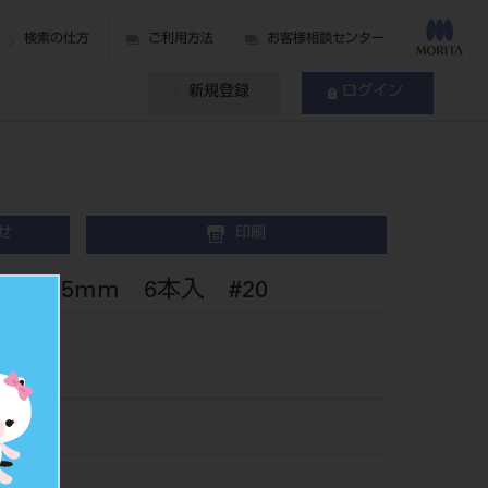
検索の仕方
ご利用方法
お客様相談センター
新規登録
ログイン
せ
印刷
 25mm 6本入 #20
3120
506209