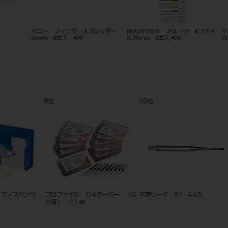
マニー フィンガースプレッダー
READYSTEEL メルファーKファイ
マニー 
25mm 6本入 #20
ル 25mm 6本入 #20
25mm 
9
10
11
位
位
位
サ
プロファイル ０４テーパー （Ｃ
RTPリーマ ＃1 4本入
エンドウ
Ａ用） ２１㎜
A（基本セ