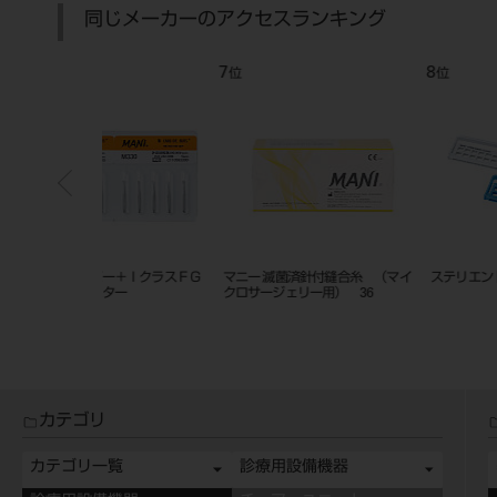
同じメーカーのアクセスランキング
7
8
位
位
ー＋ＩクラスＦＧ
マニー 滅菌済針付縫合糸 （マイ
ステリエンドガード
ー
クロサージェリー用） 36
カテゴリ
カテゴリ一覧
診療用設備機器