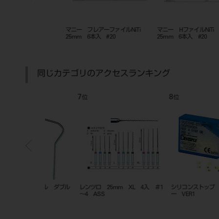
ガープラガ－
マニー フレアーファイルNiTi
マニー HファイルNiTi
30
25mm 6本入 #20
25mm 6本入 #20
同じカテゴリのアクセスランキング
7
8
位
位
ァイル ダブル
レンツロ 25mm XL 4入 ＃1
シリコンストップ ディスペン
～4 ASS
ー VER1