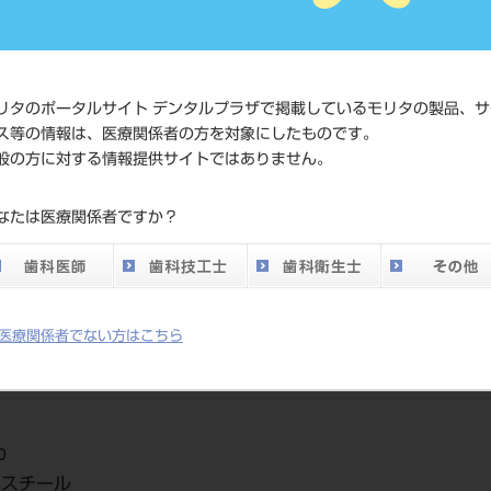
価格の確
標準価格
ネット会
い。
リタのポータルサイト デンタルプラザで掲載しているモリタの製品、サ
ス等の情報は、医療関係者の方を対象にしたものです。
メーカー
マニー（
般の方に対する情報提供サイトではありません。
DO vol.26 掲載ペー
なたは医療関係者ですか？
761
ジ
医療関係者でない方はこちら
0
ススチール