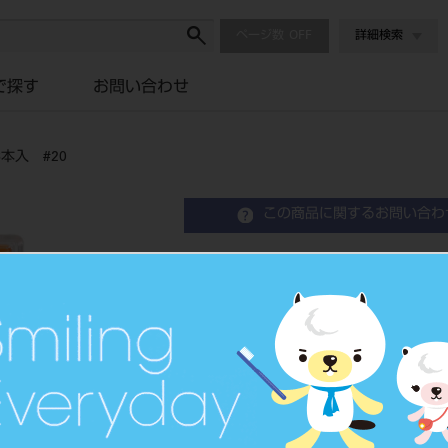
ページ数
詳細検索
で探す
お問い合わせ
本入 #20
この商品に関するお問い合わ
マニー フィンガープラガ－
歯科用ファイル
品目コード
2023901
JAN/EANコード
4546951