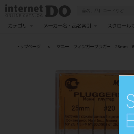
カテゴリ
メーカー名・品名索引
スクロール
トップページ
マニー フィンガープラガ－ 25mm 6