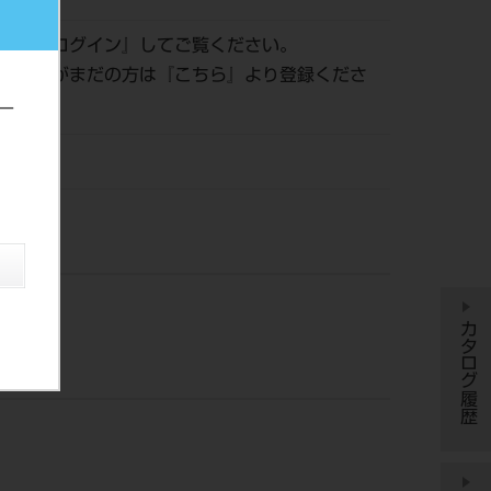
認は『
ログイン
』してご覧ください。
員登録がまだの方は『
こちら
』より登録くださ
ー
株）
カタログ履歴