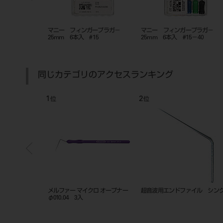
ファイルNiTi
マニー フィンガープラガ－
マニー フィンガープラガ－
35
25mm 6本入 #15
25mm 6本入 #15－40
同じカテゴリのアクセスランキング
1
2
位
位
ィスク
メルファー マイクロ オープナー
超音波用エンドファイル シン
ス付
φ010.04 3入