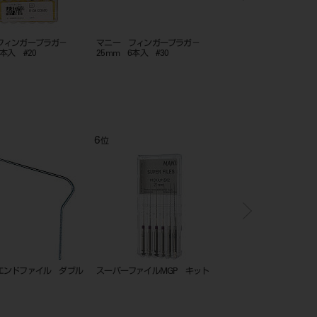
フィンガープラガ－
マニー フィンガープラガ－
マニー フィンガース
6本入 #20
25mm 6本入 #30
25mm 6本入 #35
6
7
位
位
エンドファイル ダブル
スーパーファイルMGP キット
レンツロ 25mm XL 
～4 ASS