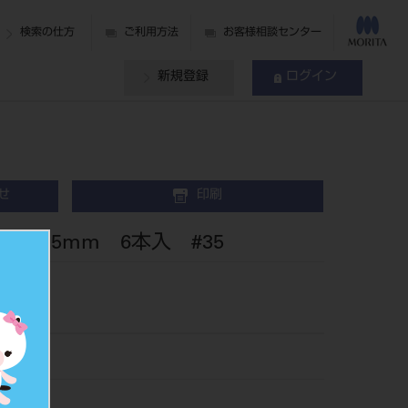
検索の仕方
ご利用方法
お客様相談センター
新規登録
ログイン
せ
印刷
 25mm 6本入 #35
3135
506230