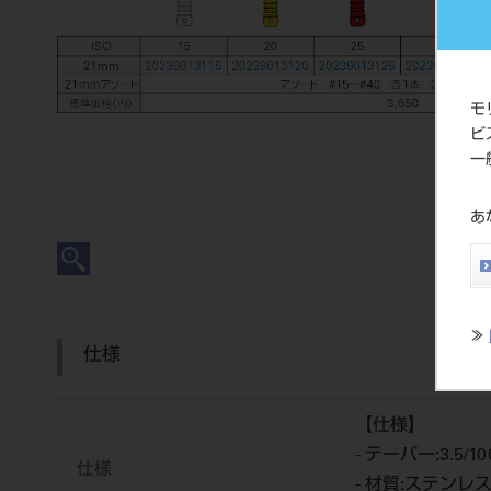
モ
ビ
一
あ
≫
仕様
【仕様】
- テーパー:3.5/10
仕様
- 材質:ステンレ