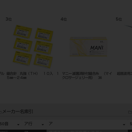
3
4
5
位
位
位
グル
縫合針 丸強（ＴＨ） １０入 １
マニー 滅菌済針付縫合糸 （マイ
超音波用
５㎜～２４㎜
クロサージェリー用） 36
メーカー名索引
50音
ア行
ア