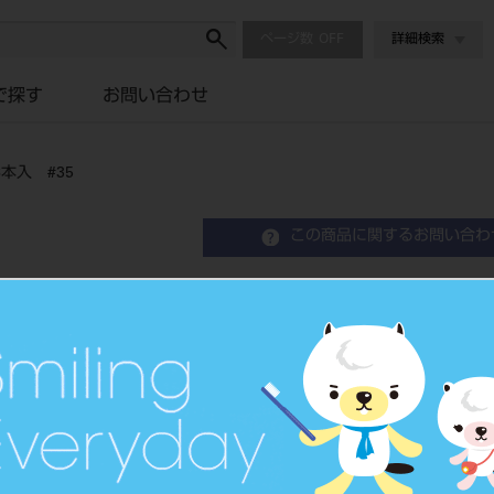
ページ数
詳細検索
で探す
お問い合わせ
本入 #35
この商品に関するお問い合わ
マニー フィンガープラガ－
歯科用ファイル
品目コード
2023901
JAN/EANコード
4546951