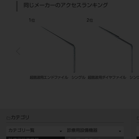
同じメーカーのアクセスランキング
1
2
位
位
イント ＨＰ １
超音波用エンドファイル シングル
超音波用ダイヤファイル シン
カテゴリ
カテゴリ一覧
診療用設備機器