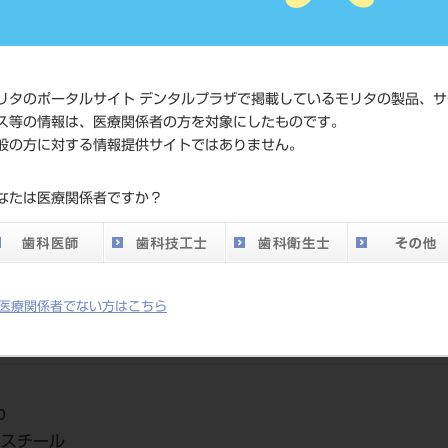
価格の確
標準価格
ネット会
い。
リタのポータルサイト デンタルプラザで掲載しているモリタの製品、サ
ス等の情報は、医療関係者の方を対象にしたものです。
メーカー
マニー（
般の方に対する情報提供サイトではありません。
DO vol.26 掲載ペー
なたは医療関係者ですか？
761
ジ
医療関係者でない方はこちら
0
ススチール