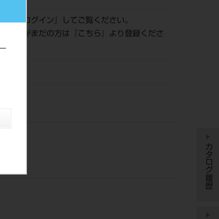
認は『
ログイン
』してご覧ください。
員登録がまだの方は『
こちら
』より登録くださ
ー
株）
カタログ履歴