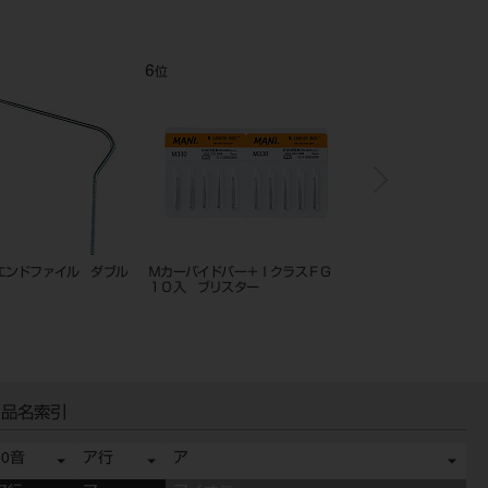
6
7
位
位
エンドファイル ダブル
Ｍカーバイドバー＋ＩクラスＦＧ
スーパーファイルMGP
１０入 ブリスター
品名索引
50音
ア行
ア