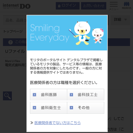
お問い合わせ
ログイン
メニュー
ページ数
詳細
トップページ
Uファイル 33mm 6入 ＃25
この商品に関するお問い合わせ
Uファイル 33mm 6入 ＃25
モリタのポータルサイト デンタルプラザで掲載し
Mani U-Files
ているモリタの製品、サービス等の情報は、医療
電気式歯科用ファイル
関係者の方を対象にしたものです。一般の方に対
する情報提供サイトではありません。
品目コード
20239013525
医療関係者の方は職種を選択ください。
JAN/EANコード
4546951515546
標準価格
価格の確認は『
ログイン
』してご
≫
医療関係者でない方はこちら
覧ください。
ネット会員登録がまだの方は『
こ