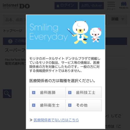
お問い合わせ
ログイン
メニュー
ページ数
詳細
トップページ
スーパーファイル 通電性なし 21mm 6入 ＃15
この商品に関するお問い合わせ
スーパーファイル 通電性なし 21mm 6入 ＃15
モリタのポータルサイト デンタルプラザで掲載し
Files for Twist-Move CA
ているモリタの製品、サービス等の情報は、医療
電気式歯科用ファイル
関係者の方を対象にしたものです。一般の方に対
する情報提供サイトではありません。
品目コード
20239013815
医療関係者の方は職種を選択ください。
JAN/EANコード
4546951514532
標準価格
価格の確認は『
ログイン
』してご
≫
医療関係者でない方はこちら
覧ください。
ネット会員登録がまだの方は『
こ