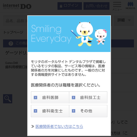
お問い合わせ
ログイン
メニュー
ページ数
詳細
トップページ
ゲーツドリル 32mm 6入 ＃1～6
この商品に関するお問い合わせ
ゲーツドリル 32mm 6入 ＃1～6
モリタのポータルサイト デンタルプラザで掲載し
Gates Drill
ているモリタの製品、サービス等の情報は、医療
歯科用根管口拡大ドリル
関係者の方を対象にしたものです。一般の方に対
する情報提供サイトではありません。
品目コード
2023901441-6
医療関係者の方は職種を選択ください。
JAN/EANコード
4546951513177
標準価格
価格の確認は『
ログイン
』してご
≫
医療関係者でない方はこちら
覧ください。
ネット会員登録がまだの方は『
こ