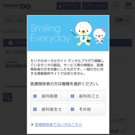
お問い合わせ
ログイン
メニュー
ページ数
詳細
トップページ
ゲーツドリル 32mm 6入 ＃5
この商品に関するお問い合わせ
ゲーツドリル 32mm 6入 ＃5
モリタのポータルサイト デンタルプラザで掲載し
Gates Drill
ているモリタの製品、サービス等の情報は、医療
歯科用根管口拡大ドリル
関係者の方を対象にしたものです。一般の方に対
する情報提供サイトではありません。
品目コード
2023901445
医療関係者の方は職種を選択ください。
JAN/EANコード
4546951513290
標準価格
価格の確認は『
ログイン
』してご
≫
医療関係者でない方はこちら
覧ください。
ネット会員登録がまだの方は『
こ