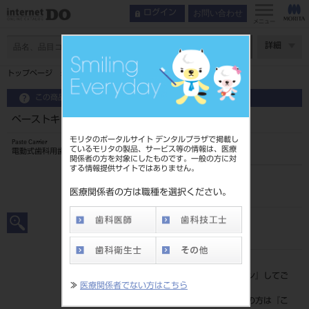
お問い合わせ
ログイン
メニュー
ページ数
詳細
トップページ
ペーストキャリア 29mm 4入 ＃25
この商品に関するお問い合わせ
ペーストキャリア 29mm 4入 ＃25
モリタのポータルサイト デンタルプラザで掲載し
Paste Carrier
ているモリタの製品、サービス等の情報は、医療
電動式歯科用歯肉ペーストキャリア
関係者の方を対象にしたものです。一般の方に対
する情報提供サイトではありません。
品目コード
20239014925
医療関係者の方は職種を選択ください。
JAN/EANコード
4546951515706
標準価格
価格の確認は『
ログイン
』してご
≫
医療関係者でない方はこちら
覧ください。
ネット会員登録がまだの方は『
こ