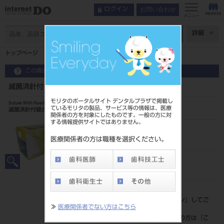
お問い合わせ
ログイン
メニュー
ページ数
詳細
トップページ
滅菌済針付き縫合糸 12入 No.14
この商品に関するお問い合わせ
滅菌済針付き縫合糸 12入 No.14
モリタのポータルサイト デンタルプラザで掲載し
Suture With Needle
ているモリタの製品、サービス等の情報は、医療
滅菌済針付縫合糸
関係者の方を対象にしたものです。一般の方に対
する情報提供サイトではありません。
品目コード
20239016014
医療関係者の方は職種を選択ください。
JAN/EANコード
4546951500054
標準価格
価格の確認は『
ログイン
』してご
≫
医療関係者でない方はこちら
覧ください。
ネット会員登録がまだの方は『
こ