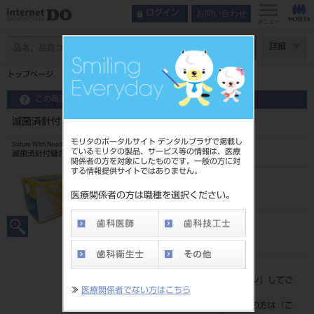
お問い合わせ
ログイン
メニュー
ページ数
詳細
トップページ
滅菌済針付き縫合糸 12入 No.18
この商品に関するお問い合わせ
滅菌済針付き縫合糸 12入 No.18
モリタのポータルサイト デンタルプラザで掲載し
Suture With Needle
ているモリタの製品、サービス等の情報は、医療
滅菌済針付縫合糸
関係者の方を対象にしたものです。一般の方に対
する情報提供サイトではありません。
品目コード
20239016018
医療関係者の方は職種を選択ください。
JAN/EANコード
4546951500092
標準価格
価格の確認は『
ログイン
』してご
≫
医療関係者でない方はこちら
覧ください。
ネット会員登録がまだの方は『
こ