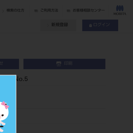
検索の仕方
ご利用方法
お客様相談センター
新規登録
ログイン
せ
印刷
 No.5
605
500351