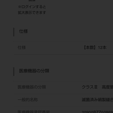
画像
※ログインすると
拡大表示できます
仕様
仕様
【本数】12本
医療機器の分類
医療機器の分類
クラスⅢ 高度
一般的名称
滅菌済み絹製縫
医療機器承認番号
20900BZZ00869