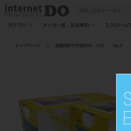
カテゴリ
メーカー名・品名索引
スクロール
トップページ
滅菌済針付き縫合糸 12入 No.5