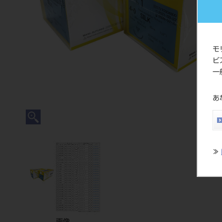
モ
ビ
一
あ
≫