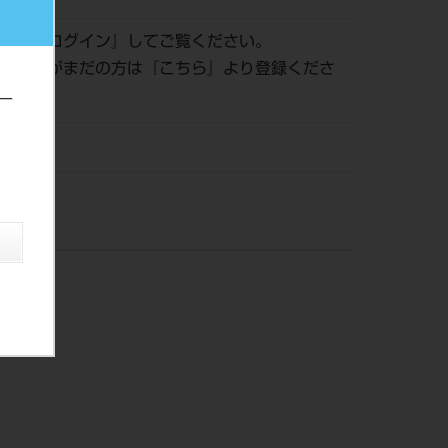
認は『
ログイン
』してご覧ください。
員登録がまだの方は『
こちら
』より登録くださ
ー
株）