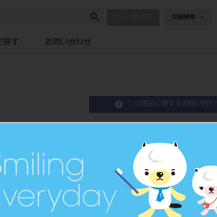
ページ数
詳細検索
で探す
お問い合わせ
この商品に関するお問い合わ
滅菌済針付き縫合糸 12入
Suture With Needle
滅菌済針付縫合糸
品目コード
2023901
JAN/EANコード
4546951