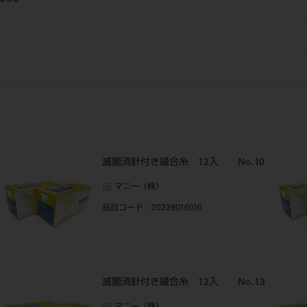
滅菌済針付き縫合糸 12入 No.10
マニー（株）
品目コード
：20239016010
滅菌済針付き縫合糸 12入 No.13