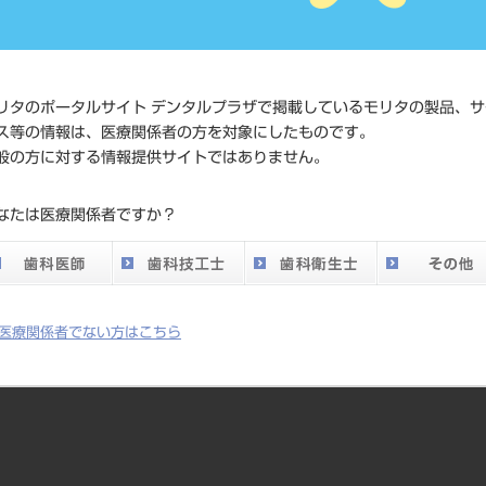
価格の確
標準価格
ネット会
い。
リタのポータルサイト デンタルプラザで掲載しているモリタの製品、サ
ス等の情報は、医療関係者の方を対象にしたものです。
メーカー
マニー（
般の方に対する情報提供サイトではありません。
DO vol.26 掲載ペー
なたは医療関係者ですか？
253
ジ
医療関係者でない方はこちら