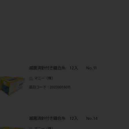
滅菌済針付き縫合糸 12入 No.11
マニー（株）
品目コード
：20239016011
滅菌済針付き縫合糸 12入 No.14