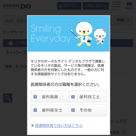
お問い合わせ
ログイン
メニュー
ページ数
詳細
トップページ
スーパーファイルMGP 18mm 6入 #15
この商品に関するお問い合わせ
スーパーファイルMGP 18mm 6入 #15
モリタのポータルサイト デンタルプラザで掲載し
ているモリタの製品、サービス等の情報は、医療
穿通・ネゴシエーションファイル
関係者の方を対象にしたものです。一般の方に対
する情報提供サイトではありません。
品目コード
20239020015
医療関係者の方は職種を選択ください。
JAN/EANコード
4546951525750
標準価格
価格の確認は『
ログイン
』してご
≫
医療関係者でない方はこちら
覧ください。
ネット会員登録がまだの方は『
こ