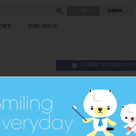
ページ数
詳細検索
で探す
お問い合わせ
この商品に関するお問い合わ
ステリバーガード 12本
Steri-Bur Guard/Magnetic Bur-Block
品目コード
202390
JAN/EANコード
4546951