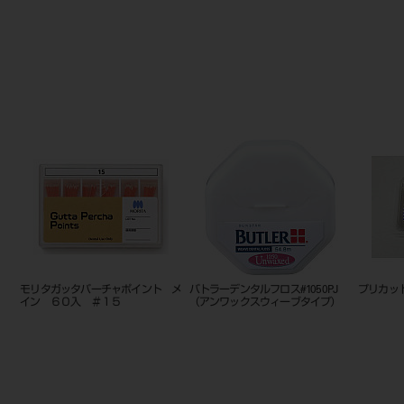
入
ステリバーガード １２本立て
モリタ ガッタパーチャポイント
ホワイトポ
メイン 120入 ＃90-140
60