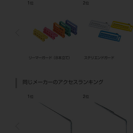
7
8
位
位
 タイプ2
バースタンド セイフティ２
スイング CF0 FG用+CA用 ツイ
浅型
同じメーカーのアクセスランキング
7
8
位
位