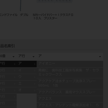
ンレスバー（ＣＡ）６入２
エンドホルダー
超音波用エンドファイル
＃１／２～８
品名索引
50音
ア行
ア
ア行
ア
アイオニー
カ行
イ
青嶋仁 歯科技工臨床写真集 ザ・セラ
ミックワークス
サ行
ウ
アクアケア注水チューブ洗浄スプレー
タ行
エ
500mL 1缶
ナ行
オ
アクアバランス 薬用マウススプレ－
ハ行
アクエス
マ行
アクエス・アシデント電解添加液１．５