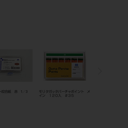
イント FG 12入 ＃
バー2.5 （3入）（Primemill用）
モリタガッタパーチャポ
イン ６０入 ＃１５