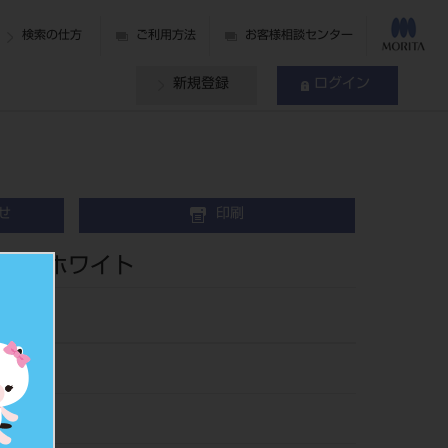
検索の仕方
ご利用方法
お客様相談センター
新規登録
ログイン
せ
印刷
立て ホワイト
211W
516567