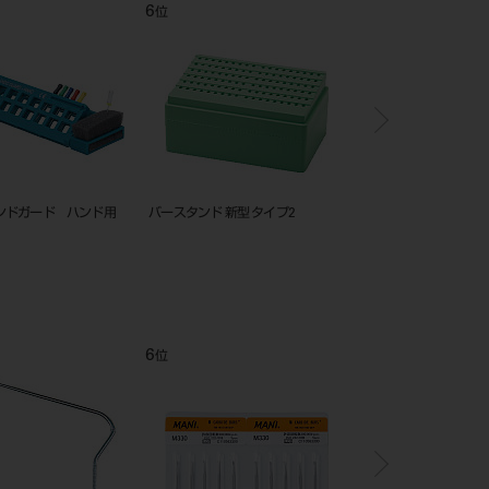
12
1
位
位
毒用スタンドⅡ
エンドスタンド（2個入）
リーマーガード（８本立
12
1
位
位