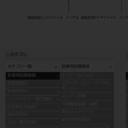
ー＋ＩクラスＦＧ
マニー 滅菌済針付縫合糸 （マイ
ステリエンドガード
ー
クロサージェリー用） 36
カテゴリ
カテゴリ一覧
診療用設備機器
診療用設備機器
チェア・ユニット
診療用器材
エアータービン・マイクロ
モーター
診療用材料
レーザー装置
インプラント・矯正器材
Ｘ線撮影装置・器具
口腔衛生用器材
院内ネットワーク
歯科用薬品
訪問診療用器材
白衣・衛生材料
Morita Digital Solution関