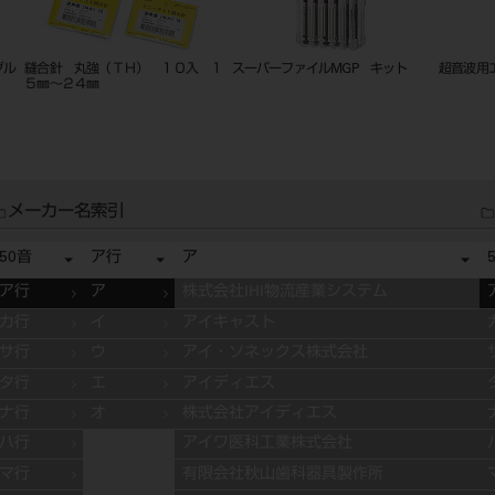
マニーＧＰＲ（ガッタパーチャＰリ
カーボランダムポイント ＨＰ １
ＭＩステ
ムーバー）４本入 ＃１．２Ｓ
２入
８ｍｍ 
メーカー名索引
50音
ア行
ア
ア行
ア
株式会社IHI物流産業システム
カ行
イ
アイキャスト
サ行
ウ
アイ・ソネックス株式会社
タ行
エ
アイディエス
ナ行
オ
株式会社アイディエス
ハ行
アイワ医科工業株式会社
マ行
有限会社秋山歯科器具製作所