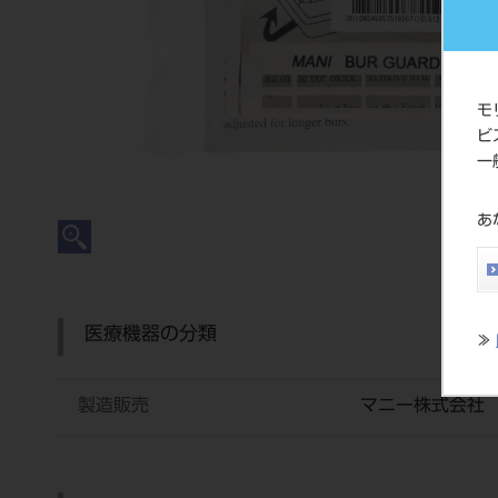
モ
ビ
一
あ
医療機器の分類
≫
製造販売
マニー株式会社