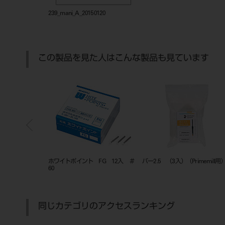
239_mani_A_20150120
この製品を見た人はこんな製品も見ています
チャポイント メ
モリタガッタパーチャポイント メ
ホワイトポイント ＦＧ １２
＃３５
イン １２０入＃４５－８０
同じカテゴリのアクセスランキング