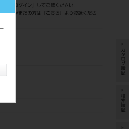
認は『
ログイン
』してご覧ください。
員登録がまだの方は『
こちら
』より登録くださ
ー
株）
カタログ履歴
検索履歴