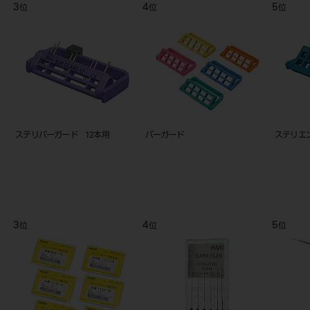
9
10
11
位
位
位
ン
エンドスタンド2 オートクレイバ
バースタンド ST型セット
DIバー消
ブル
9
10
11
位
位
位