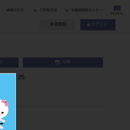
検索の仕方
ご利用方法
お客様相談センター
新規登録
ログイン
せ
印刷
入 ＃25
0025
504502