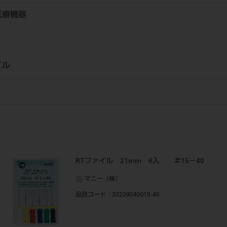
医療機器
イル
RTファイル 21mm 6入 ＃15－40
マニー（株）
品目コード
：20239040015-40