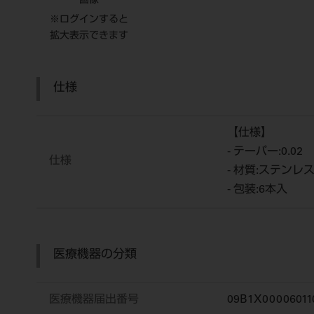
画像
※ログインすると
拡大表示できます
仕様
【仕様】
- テーパー:0.02
仕様
- 材質:ステンレ
- 包装:6本入
医療機器の分類
医療機器届出番号
09B1X00006011