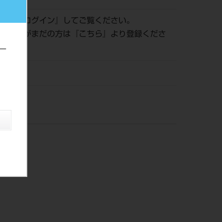
認は『
ログイン
』してご覧ください。
員登録がまだの方は『
こちら
』より登録くださ
ー
株）