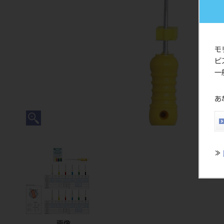
モ
ビ
一
あ
≫