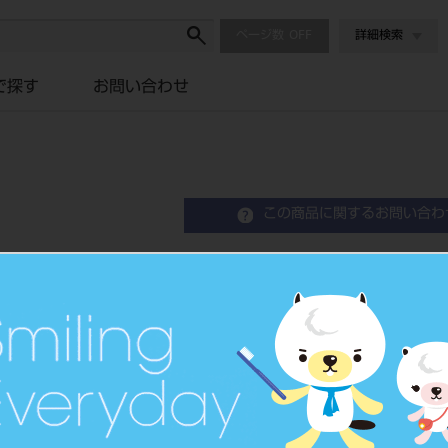
ページ数
詳細検索
で探す
お問い合わせ
この商品に関するお問い合わ
RTファイル 21mm 6
Rectanqular File
歯科用ファイル
品目コード
2023904
JAN/EANコード
4546951