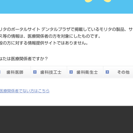
価格の確
標準価格
ネット会
い。
リタのポータルサイト デンタルプラザで掲載しているモリタの製品、サ
ス等の情報は、医療関係者の方を対象にしたものです。
メーカー
マニー（
般の方に対する情報提供サイトではありません。
DO vol.26 掲載ペー
なたは医療関係者ですか？
754
ジ
医療関係者でない方はこちら