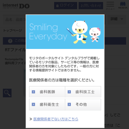
お問い合わせ
ログイン
メニュー
ページ数
詳細
トップページ
RTファイル 21mm 6入 ＃45－80
この商品に関するお問い合わせ
RTファイル 21mm 6入 ＃45－80
モリタのポータルサイト デンタルプラザで掲載し
Rectanqular File
ているモリタの製品、サービス等の情報は、医療
歯科用ファイル
関係者の方を対象にしたものです。一般の方に対
する情報提供サイトではありません。
品目コード
20239040245-80
医療関係者の方は職種を選択ください。
JAN/EANコード
4546951504618
標準価格
価格の確認は『
ログイン
』してご
≫
医療関係者でない方はこちら
覧ください。
ネット会員登録がまだの方は『
こ