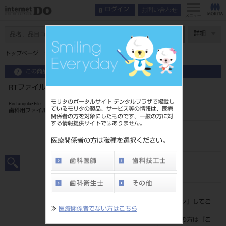
お問い合わせ
ログイン
メニュー
ページ数
詳細
トップページ
RTファイル 28mm 6入 ＃30
この商品に関するお問い合わせ
RTファイル 28mm 6入 ＃30
モリタのポータルサイト デンタルプラザで掲載し
Rectanqular File
ているモリタの製品、サービス等の情報は、医療
歯科用ファイル
関係者の方を対象にしたものです。一般の方に対
する情報提供サイトではありません。
品目コード
20239040430
医療関係者の方は職種を選択ください。
JAN/EANコード
4546951504793
標準価格
価格の確認は『
ログイン
』してご
≫
医療関係者でない方はこちら
覧ください。
ネット会員登録がまだの方は『
こ