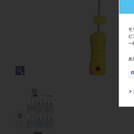
モ
ビ
一
あ
≫