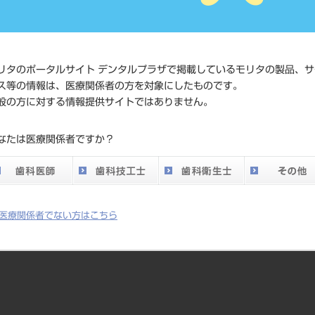
価格の確
標準価格
ネット会
い。
リタのポータルサイト デンタルプラザで掲載しているモリタの製品、サ
ス等の情報は、医療関係者の方を対象にしたものです。
メーカー
マニー（
般の方に対する情報提供サイトではありません。
DO vol.26 掲載ペー
なたは医療関係者ですか？
754
ジ
医療関係者でない方はこちら