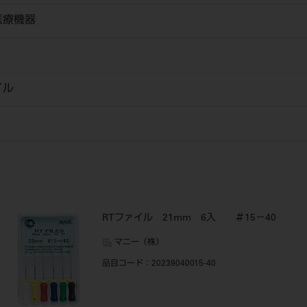
医療機器
イル
RTファイル 21mm 6入 ＃15－40
マニー（株）
品目コード
：20239040015-40