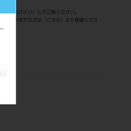
認は『
ログイン
』してご覧ください。
員登録がまだの方は『
こちら
』より登録くださ
ー
株）