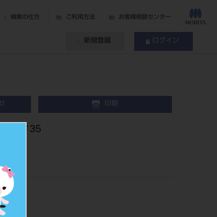
検索の仕方
ご利用方法
お客様相談センター
新規登録
ログイン
せ
印刷
入 ＃35
0435
504809