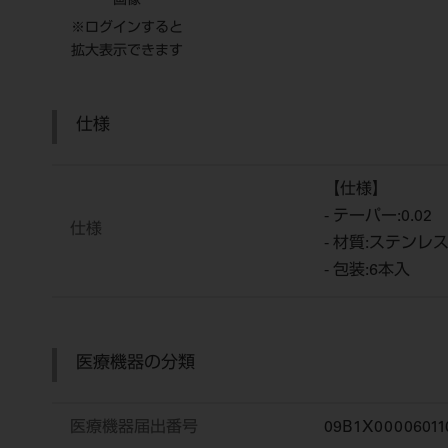
画像
※ログインすると
拡大表示できます
仕様
【仕様】
- テーパー:0.02
仕様
- 材質:ステンレ
- 包装:6本入
医療機器の分類
医療機器届出番号
09B1X00006011