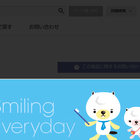
ページ数
詳細検索
で探す
お問い合わせ
この商品に関するお問い合わ
RTファイル 28mm 6
Rectanqular File
歯科用ファイル
品目コード
2023904
JAN/EANコード
4546951