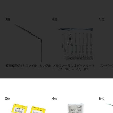
9
10
位
位
 ディスペンサ
プロファイル ０４テーパー （Ｃ
RTPリーマ ＃1 4本入
Ａ用） ２１㎜
9
10
位
位