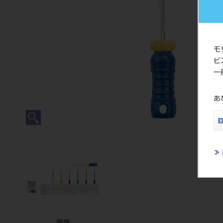
モ
ビ
一
あ
≫