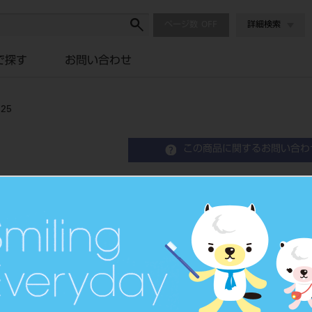
ページ数
詳細検索
で探す
お問い合わせ
25
この商品に関するお問い合わ
フレキシルファイル 21
Flexile File
歯科用ファイル
品目コード
2023904
JAN/EANコード
4546951