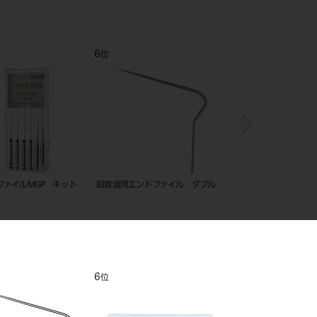
11
12
1
位
位
位
エンドウェーブ アソートキット
プロファイル 04テーパー
超音波用エ
A（基本セット）21mm
（CA用） 25mm ＃2～7
11
12
1
位
位
位