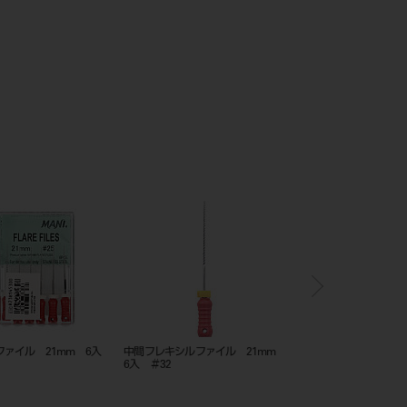
レキシルファイル 21mm 6
スーパーファイル 通電性なし
中間フレキシル
 ＃15
21mm 6入 ＃25
6入 ＃27