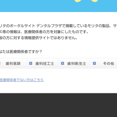
価格の確
標準価格
ネット会
い。
リタのポータルサイト デンタルプラザで掲載しているモリタの製品、サ
ス等の情報は、医療関係者の方を対象にしたものです。
メーカー
マニー（
般の方に対する情報提供サイトではありません。
DO vol.26 掲載ペー
なたは医療関係者ですか？
759
ジ
医療関係者でない方はこちら