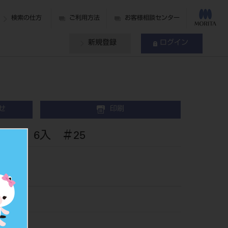
検索の仕方
ご利用方法
お客様相談センター
新規登録
ログイン
せ
印刷
mm 6入 ＃25
2225
503864