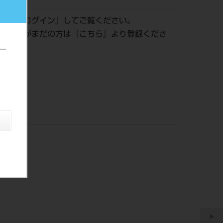
認は『
ログイン
』してご覧ください。
員登録がまだの方は『
こちら
』より登録くださ
ー
株）