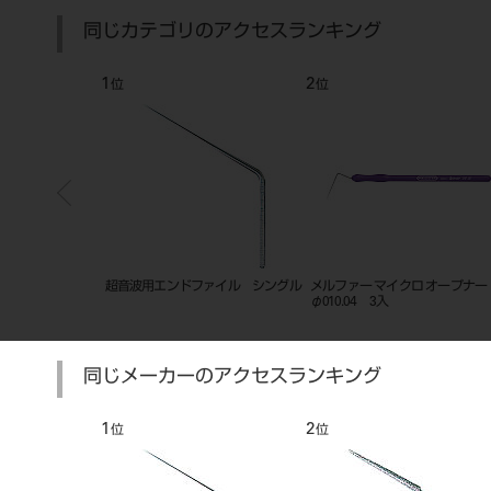
同じカテゴリのアクセスランキング
7
8
位
位
波用エンドファイル ダブル
レンツロ 25mm XL 4入 ＃1
シリコンストップ
～4 ASS
ー VER1
同じメーカーのアクセスランキング
7
8
位
位
位