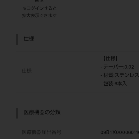
画像
※ログインすると
拡大表示できます
仕様
【仕様】
- テーパー:0.02
仕様
- 材質:ステンレ
- 包装:6本入
医療機器の分類
医療機器届出番号
09B1X00006011