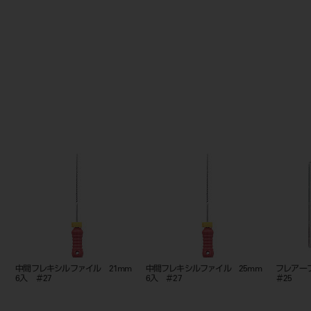
1mm 6
中間フレキシルファイル 21mm
マニー FファイルNiTi
フ
6入 ＃17
21mm 6本入 ＃25
入