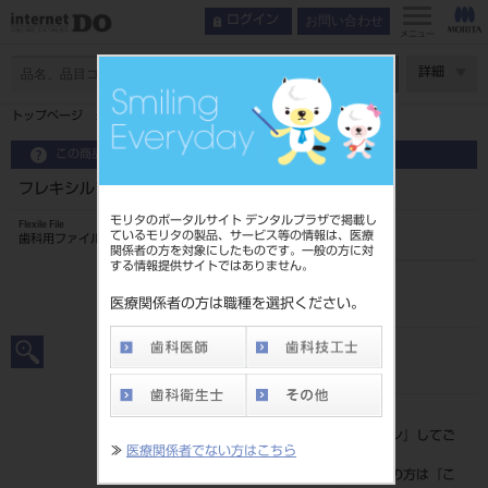
お問い合わせ
ログイン
メニュー
ページ数
詳細
トップページ
フレキシルファイル 21mm 6入 ＃35
この商品に関するお問い合わせ
フレキシルファイル 21mm 6入 ＃35
モリタのポータルサイト デンタルプラザで掲載し
Flexile File
ているモリタの製品、サービス等の情報は、医療
歯科用ファイル
関係者の方を対象にしたものです。一般の方に対
する情報提供サイトではありません。
品目コード
20239042235
医療関係者の方は職種を選択ください。
JAN/EANコード
4546951503888
標準価格
価格の確認は『
ログイン
』してご
≫
医療関係者でない方はこちら
覧ください。
ネット会員登録がまだの方は『
こ