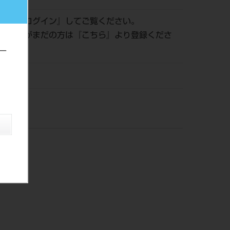
認は『
ログイン
』してご覧ください。
員登録がまだの方は『
こちら
』より登録くださ
ー
株）