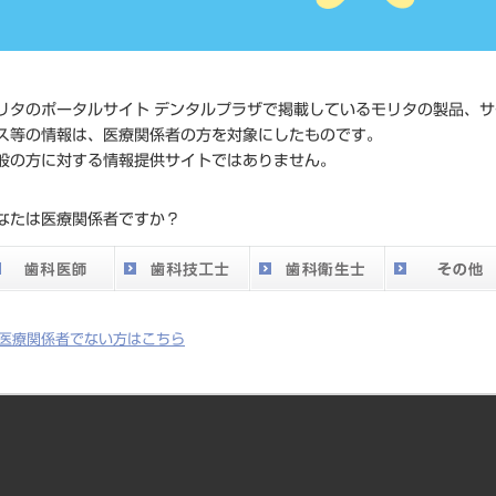
価格の確
標準価格
ネット会
い。
リタのポータルサイト デンタルプラザで掲載しているモリタの製品、サ
ス等の情報は、医療関係者の方を対象にしたものです。
メーカー
マニー（
般の方に対する情報提供サイトではありません。
DO vol.26 掲載ペー
なたは医療関係者ですか？
757
ジ
医療関係者でない方はこちら