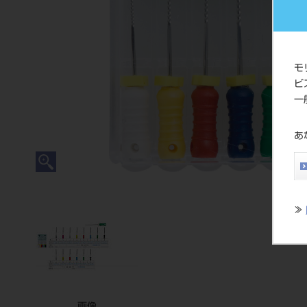
モ
ビ
一
あ
≫