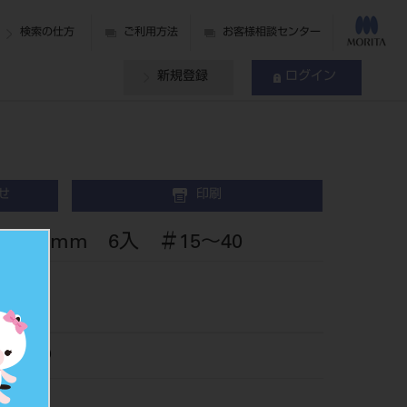
検索の仕方
ご利用方法
お客様相談センター
新規登録
ログイン
せ
印刷
25mm 6入 ＃15～40
2515-40
505707