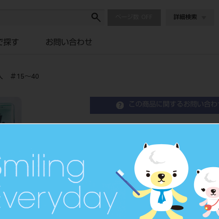
ページ数
詳細検索
で探す
お問い合わせ
 ＃15～40
この商品に関するお問い合わ
SEC Oファイル K型 
SEC O-File Type K
歯科用ファイル
品目コード
2023904
JAN/EANコード
4546951