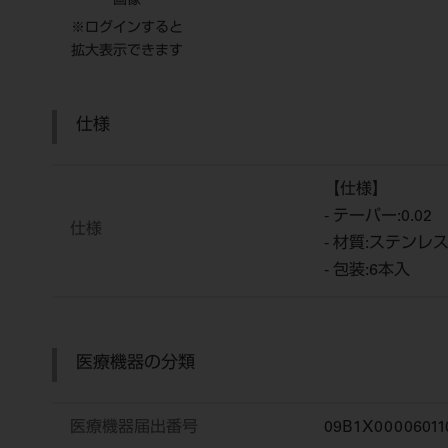
画像
※ログインすると
拡大表示できます
仕様
【仕様】
- テーパー:0.02
仕様
- 材質:ステンレ
- 包装:6本入
医療機器の分類
医療機器届出番号
09B1X00006011