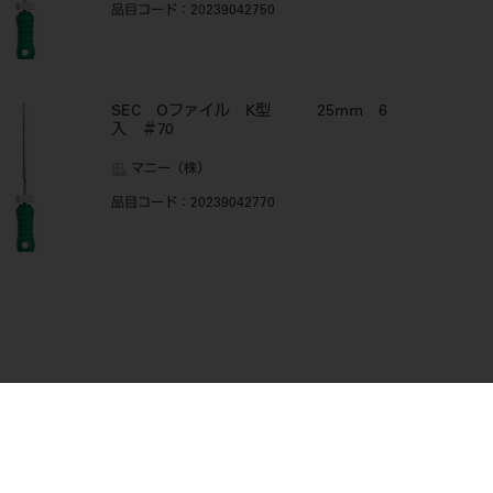
品目コード
：20239042750
SEC Oファイル K型 25mm 6
入 ＃70
マニー（株）
品目コード
：20239042770