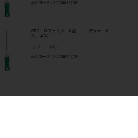
品目コード
：20239042750
SEC Oファイル K型 25mm 6
入 ＃70
マニー（株）
品目コード
：20239042770