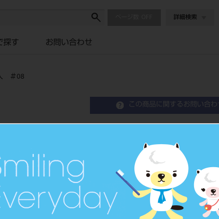
ページ数
詳細検索
で探す
お問い合わせ
 ＃08
この商品に関するお問い合わ
SEC Oファイル K型 
SEC O-File Type K
歯科用ファイル
品目コード
2023904
JAN/EANコード
4546951