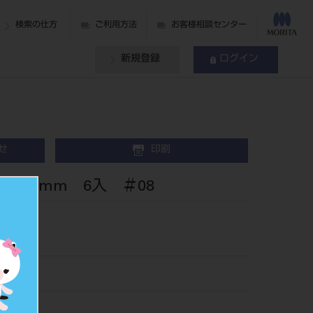
検索の仕方
ご利用方法
お客様相談センター
新規登録
ログイン
せ
印刷
25mm 6入 ＃08
2708
517526