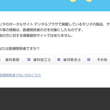
価格の確
標準価格
ネット会
い。
リタのポータルサイト デンタルプラザで掲載しているモリタの製品、サ
ス等の情報は、医療関係者の方を対象にしたものです。
メーカー
マニー（
般の方に対する情報提供サイトではありません。
DO vol.26 掲載ペー
なたは医療関係者ですか？
757
ジ
医療関係者でない方はこちら