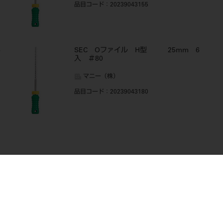
品目コード
：20239043155
6
SEC Oファイル H型 25mm 6
入 ＃80
マニー（株）
品目コード
：20239043180