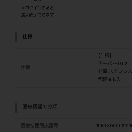
画像
※ログインすると
拡大表示できます
仕様
【仕様】
- テーパー:0.02
仕様
- 材質:ステンレ
- 包装:6本入
医療機器の分類
医療機器届出番号
09B1X00006011