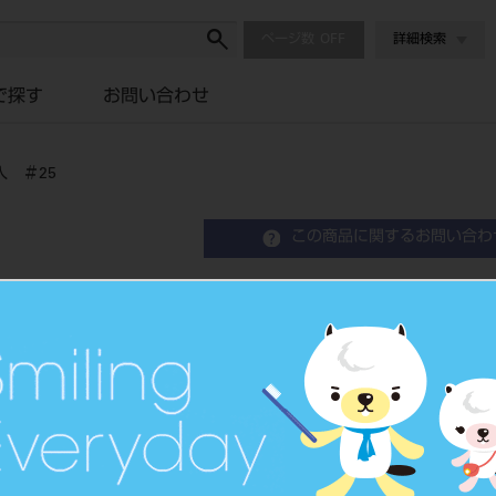
ページ数
詳細検索
で探す
お問い合わせ
 ＃25
この商品に関するお問い合わ
SEC Oファイル H型 
SEC O-File Type H
歯科用ファイル
品目コード
2023904
JAN/EANコード
4546951