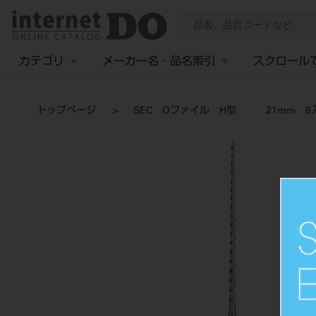
カテゴリ
メーカー名・品名索引
スクロール
トップページ
SEC Oファイル H型 21mm 6入