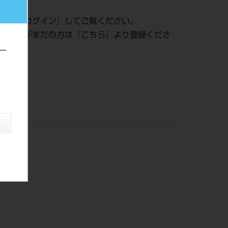
認は『
ログイン
』してご覧ください。
員登録がまだの方は『
こちら
』より登録くださ
ー
株）