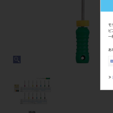
モ
ビ
一
あ
≫