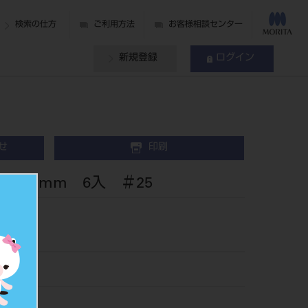
検索の仕方
ご利用方法
お客様相談センター
新規登録
ログイン
せ
印刷
21mm 6入 ＃25
2825
505158