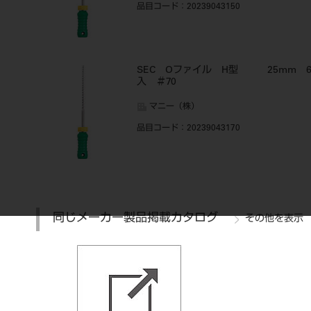
品目コード
：20239043150
SEC Oファイル H型 25mm 
入 ＃70
マニー（株）
品目コード
：20239043170
同じメーカー製品掲載カタログ
その他を表示