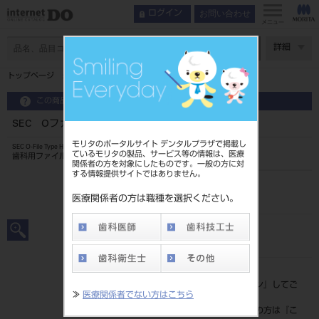
お問い合わせ
ログイン
メニュー
ページ数
詳細
トップページ
SEC Oファイル H型 25mm 6入 ＃55
この商品に関するお問い合わせ
SEC Oファイル H型 25mm 6入 ＃55
モリタのポータルサイト デンタルプラザで掲載し
SEC O-File Type H
ているモリタの製品、サービス等の情報は、医療
歯科用ファイル
関係者の方を対象にしたものです。一般の方に対
する情報提供サイトではありません。
品目コード
20239043155
医療関係者の方は職種を選択ください。
JAN/EANコード
4546951505363
標準価格
価格の確認は『
ログイン
』してご
≫
医療関係者でない方はこちら
覧ください。
ネット会員登録がまだの方は『
こ