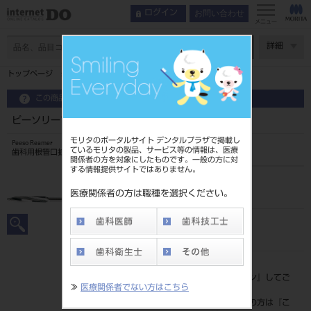
お問い合わせ
ログイン
メニュー
ページ数
詳細
トップページ
ピーソリーマ 38mm 6入 ＃2
この商品に関するお問い合わせ
ピーソリーマ 38mm 6入 ＃2
モリタのポータルサイト デンタルプラザで掲載し
Peeso Reamer
ているモリタの製品、サービス等の情報は、医療
歯科用根管口拡大ドリル
関係者の方を対象にしたものです。一般の方に対
する情報提供サイトではありません。
品目コード
2023904622
医療関係者の方は職種を選択ください。
JAN/EANコード
4546951513009
標準価格
価格の確認は『
ログイン
』してご
≫
医療関係者でない方はこちら
覧ください。
ネット会員登録がまだの方は『
こ