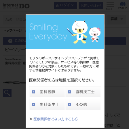
お問い合わせ
ログイン
メニュー
ページ数
詳細
トップページ
ピーソリーマ 38mm 6入 ＃5
この商品に関するお問い合わせ
ピーソリーマ 38mm 6入 ＃5
モリタのポータルサイト デンタルプラザで掲載し
Peeso Reamer
ているモリタの製品、サービス等の情報は、医療
歯科用根管口拡大ドリル
関係者の方を対象にしたものです。一般の方に対
する情報提供サイトではありません。
品目コード
2023904625
医療関係者の方は職種を選択ください。
JAN/EANコード
4546951513092
標準価格
価格の確認は『
ログイン
』してご
≫
医療関係者でない方はこちら
覧ください。
ネット会員登録がまだの方は『
こ