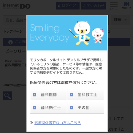
お問い合わせ
ログイン
メニュー
ページ数
詳細
トップページ
ピーソリーマ 32mm 6入×3 エコノミーパック＃2
この商品に関するお問い合わせ
ピーソリーマ 32mm 6入×3 エコノミーパック＃2
モリタのポータルサイト デンタルプラザで掲載し
Peeso Reamer
ているモリタの製品、サービス等の情報は、医療
歯科用根管口拡大ドリル
関係者の方を対象にしたものです。一般の方に対
する情報提供サイトではありません。
品目コード
2023904632
医療関係者の方は職種を選択ください。
JAN/EANコード
4560266528992
標準価格
価格の確認は『
ログイン
』してご
≫
医療関係者でない方はこちら
覧ください。
ネット会員登録がまだの方は『
こ