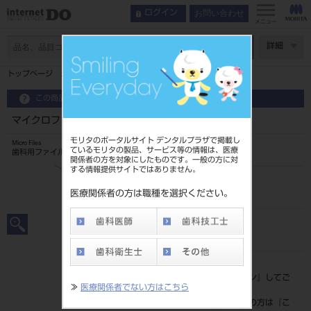
お問い合わせ
ログイン
メニュー
ページ数
詳細
トップページ
マイクロファイル type H 20
この商品に関するお問い合わせ
マイクロファイル type H 20
モリタのポータルサイト デンタルプラザで掲載し
Micro Files
ているモリタの製品、サービス等の情報は、医療
歯科用ファイル
関係者の方を対象にしたものです。一般の方に対
する情報提供サイトではありません。
品目コード
20249005220
医療関係者の方は職種を選択ください。
JAN/EANコード
4546951516123
標準価格
価格の確認は『
ログイン
』してご
≫
医療関係者でない方はこちら
覧ください。
ネット会員登録がまだの方は『
こ