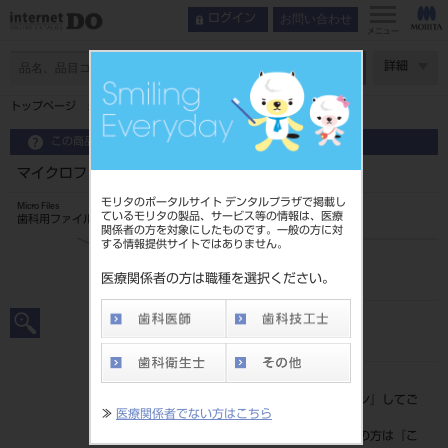
お問い合わせ
ログイン
メニュー
ページ数
詳細
トップページ
マイクロファイル type H 25
この商品に関するお問い合わせ
マイクロファイル type H 25
モリタのポータルサイト デンタルプラザで掲載し
Micro Files
ているモリタの製品、サービス等の情報は、医療
歯科用ファイル
関係者の方を対象にしたものです。一般の方に対
する情報提供サイトではありません。
品目コード
20249005225
医療関係者の方は職種を選択ください。
JAN/EANコード
4546951516130
標準価格
価格の確認は『
ログイン
』してご
≫
医療関係者でない方はこちら
覧ください。
ネット会員登録がまだの方は『
こ