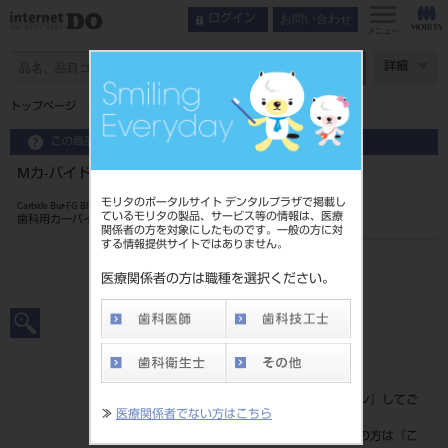
お問い合わせ
ログイン
メニュー
ページ数
詳細
トップページ
Mカ-バイドバ-+IクラスFG10入ブリスタ-#M35
この商品に関するお問い合わせ
Mカ-バイドバ-+IクラスFG10入ブリスタ-#M35
モリタのポータルサイト デンタルプラザで掲載し
Carbide Bur-FG Blister Pac
ているモリタの製品、サービス等の情報は、医療
歯科用カーバイドバー
関係者の方を対象にしたものです。一般の方に対
する情報提供サイトではありません。
品目コード
202490406M35
医療関係者の方は職種を選択ください。
JAN/EANコード
4546951526047
標準価格
価格の確認は『
ログイン
』してご
≫
医療関係者でない方はこちら
覧ください。
ネット会員登録がまだの方は『
こ