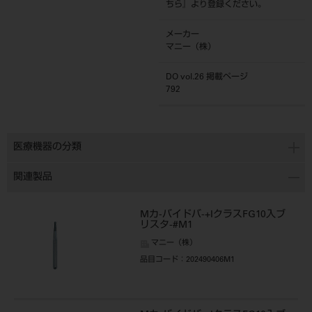
ちら
』より登録ください。
メーカー
マニー（株）
DO vol.26 掲載ページ
792
医療機器の分類
関連製品
Mカ-バイドバ-+IクラスFG10入ブ
リスタ-#M1
マニー（株）
品目コード
：202490406M1