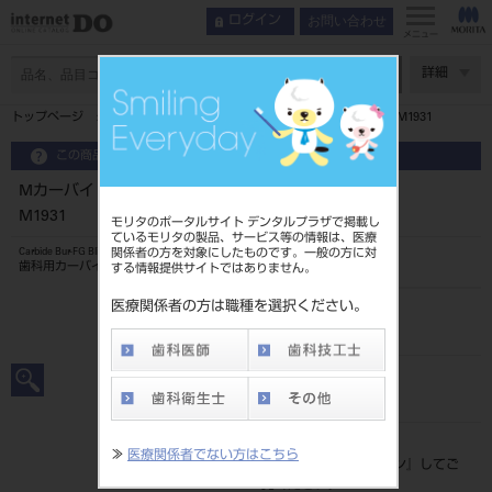
お問い合わせ
ログイン
メニュー
ページ数
詳細
トップページ
Mカーバイドバー＋ⅡクラスFG10入ブリスター ＃M1931
この商品に関するお問い合わせ
Mカーバイドバー＋ⅡクラスFG10入ブリスター ＃
M1931
モリタのポータルサイト デンタルプラザで掲載し
ているモリタの製品、サービス等の情報は、医療
関係者の方を対象にしたものです。一般の方に対
Carbide Bur-FG Blister Pac
歯科用カーバイドバー
する情報提供サイトではありません。
医療関係者の方は職種を選択ください。
品目コード
202490407M1931
JAN/EANコード
4546951525934
標準価格
≫
医療関係者でない方はこちら
価格の確認は『
ログイン
』してご
覧ください。