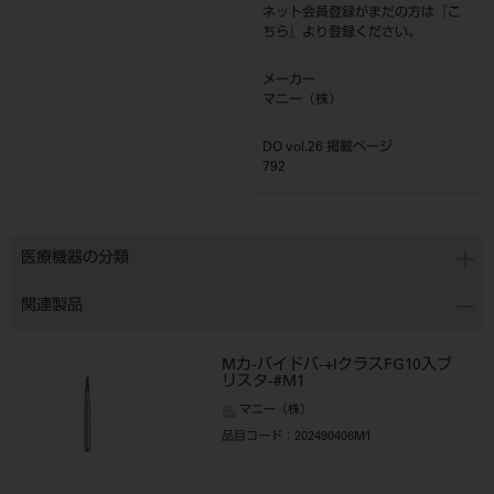
ネット会員登録がまだの方は『
こ
ちら
』より登録ください。
メーカー
マニー（株）
DO vol.26 掲載ページ
792
医療機器の分類
関連製品
Mカ-バイドバ-+IクラスFG10入ブ
リスタ-#M1
マニー（株）
品目コード
：202490406M1